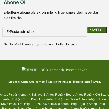
Abone Ol
E-Bültene abone olarak bizimle ilgili gelişmelerden haberdar
olabilirsiniz.
Gizlilik Politikamıza
uygun olarak kullanılacaktır
Mesafeli Satış Sözleşmesi
|
Gizlilik Politikası
|
İptal ve İade
|
KVKK
Antep Fıstığı Kreması
-
Baklavalık Antep Fıstığı
-
Boz İç Antep Fıstığı
-
Çiğ Boz İç
Antep Fıstığı
-
Tuzlu Kavrulmuş Antep Fıstığı
-
Az Tuzlu Antep Fıstığı
-
Tuzlu
Kavrulmuş Siirt Fıstığı
-
Tuzlu Kavrulmuş İç Antep Fıstığı
-
Çiğ İç Antep Fıstığ
ı -
Baklavalık Fıstık
-
Tuzlu Antep Fıstığı
-
Kavrulmuş Antep Fıstığı
-
Antep Fıstığı