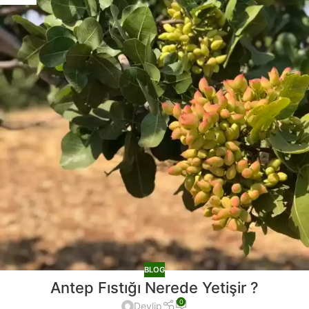
BLOG
Antep Fıstığı Nerede Yetişir ?
0
Devlip