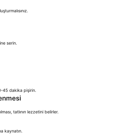
uşturmalısınız.
ine serin.
-45 dakika pişirin.
lenmesi
sı, tatlının lezzetini belirler.
ha kaynatın.