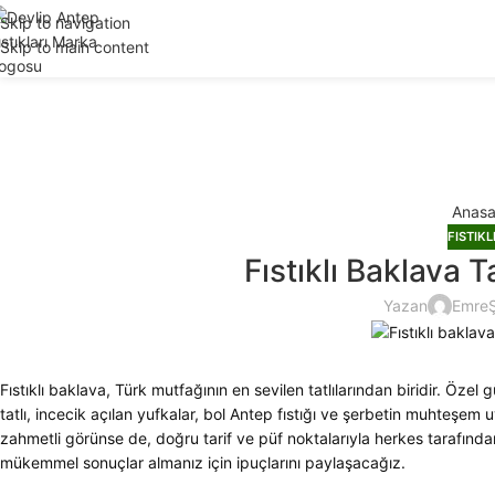
2
Skip to navigation
Skip to main content
Anasa
FISTIKL
Fıstıklı Baklava T
Yazan
Emre
Fıstıklı baklava, Türk mutfağının en sevilen tatlılarından biridir. Özel
tatlı, incecik açılan yufkalar, bol Antep fıstığı ve şerbetin muhteş
zahmetli görünse de, doğru tarif ve püf noktalarıyla herkes tarafından 
mükemmel sonuçlar almanız için ipuçlarını paylaşacağız.