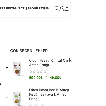
EP FISTIĞI SATIŞ
BLOG
İLETIŞIM
ÇOK BEĞENILENLER
Olgun Hasat (Kırmızı) Çiğ İç
Antep Fıstığı
599.00
₺
–
1,149.00
₺
z
k
Erken Hasat Boz İç Antep
Fıstığı (Baklavalık Antep
Fıstığı)