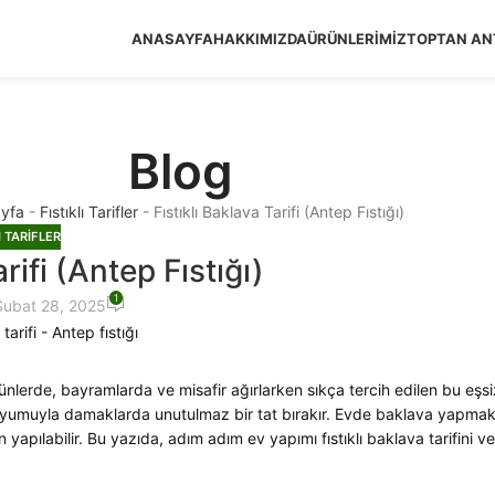
500 TL ve Üzeri Alışverişlerinizde Ücretsiz Kargo
ANASAYFA
HAKKIMIZDA
ÜRÜNLERIMIZ
TOPTAN ANT
Blog
yfa
-
Fıstıklı Tarifler
-
Fıstıklı Baklava Tarifi (Antep Fıstığı)
I TARIFLER
arifi (Antep Fıstığı)
1
Şubat 28, 2025
 günlerde, bayramlarda ve misafir ağırlarken sıkça tercih edilen bu eşsi
em uyumuyla damaklarda unutulmaz bir tat bırakır. Evde baklava yapma
yapılabilir. Bu yazıda, adım adım ev yapımı fıstıklı baklava tarifini ve