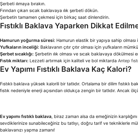
Şerbeti ılımaya bırakın.
Fırından çıkan sıcak baklavaya ılık şerbeti dökün.
Şerbetin tamamen çekmesi için birkaç saat dinlendirin.
Fıstıklı Baklava Yaparken Dikkat Edilm
Hamurun yoğurma süresi:
Hamurun elastik bir yapıya sahip olması i
Yufkaların inceliği:
Baklavanın çıtır çıtır olması için yufkaların mümk
Şerbet sıcaklığı:
Şerbetin ılık olması ve sıcak baklavaya dökülmesi en
Fıstık miktarı:
Lezzeti artırmak için kaliteli ve bol miktarda
Antep fıst
Ev Yapımı Fıstıklı Baklava Kaç Kalori?
Fıstıklı baklava yüksek kalorili bir tatlıdır. Ortalama bir dilim fıstıklı
fıstık nedeniyle enerji açısından oldukça zengin bir tatlıdır. Ancak ölç
Ev yapımı fıstıklı baklava
, biraz zaman alsa da emeğinizin karşılığını 
sevdiklerinize sunabileceğiniz bu tatlıyı, doğru tarif ve tekniklerle m
baklavanızı yapma zamanı!