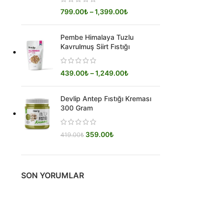
799.00
₺
–
1,399.00
₺
Pembe Himalaya Tuzlu
Kavrulmuş Siirt Fıstığı
439.00
₺
–
1,249.00
₺
Devlip Antep Fıstığı Kreması
300 Gram
359.00
₺
419.00
₺
SON YORUMLAR