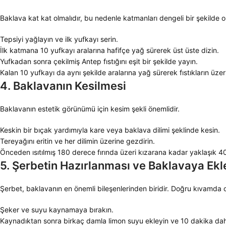
Baklava kat kat olmalıdır, bu nedenle katmanları dengeli bir şekilde ol
Tepsiyi yağlayın ve ilk yufkayı serin.
İlk katmana 10 yufkayı aralarına hafifçe yağ sürerek üst üste dizin.
Yufkadan sonra çekilmiş Antep fıstığını eşit bir şekilde yayın.
Kalan 10 yufkayı da aynı şekilde aralarına yağ sürerek fıstıkların üzer
4. Baklavanın Kesilmesi
Baklavanın estetik görünümü için kesim şekli önemlidir.
Keskin bir bıçak yardımıyla kare veya baklava dilimi şeklinde kesin.
Tereyağını eritin ve her dilimin üzerine gezdirin.
Önceden ısıtılmış 180 derece fırında üzeri kızarana kadar yaklaşık 40
5. Şerbetin Hazırlanması ve Baklavaya Ek
Şerbet, baklavanın en önemli bileşenlerinden biridir. Doğru kıvamda olma
Şeker ve suyu kaynamaya bırakın.
Kaynadıktan sonra birkaç damla limon suyu ekleyin ve 10 dakika da