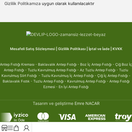
Gizlilik Politikamıza
uygun olarak kullanılacaktır
Mesafeli Satış Sözleşmesi
|
Gizlilik Politikası
|
İptal ve İade
|
KVKK
Antep Fıstığı Kreması
-
Baklavalık Antep Fıstığı
-
Boz İç Antep Fıstığı
-
Çiğ Boz İç
Antep Fıstığı
-
Tuzlu Kavrulmuş Antep Fıstığı
-
Az Tuzlu Antep Fıstığı
-
Tuzlu
Kavrulmuş Siirt Fıstığı
-
Tuzlu Kavrulmuş İç Antep Fıstığı
-
Çiğ İç Antep Fıstığ
ı -
Baklavalık Fıstık
-
Tuzlu Antep Fıstığı
-
Kavrulmuş Antep Fıstığı
-
Antep Fıstığı
Ezmesi
-
En İyi Antep Fıstığ
ı
Tasarım ve geliştirme
Emre NACAR